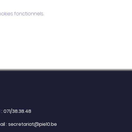
kies fonctionnels.
 : 071/38.38.48
il :
secretariat@pie10.be