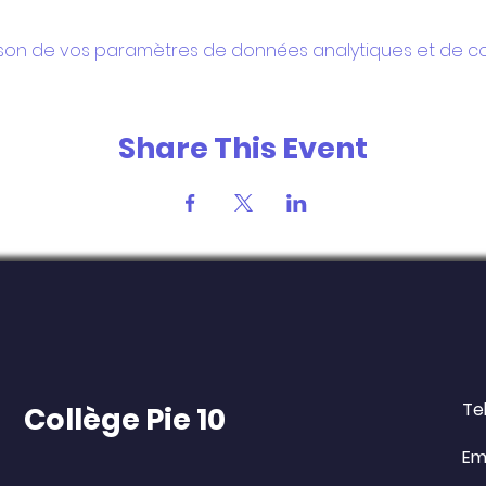
son de vos paramètres de données analytiques et de coo
Share This Event
Tel
Collège Pie 10
Ema