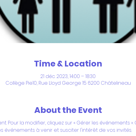
Time & Location
21 déc. 2023, 14:00 – 18:30
Collège Pie10, Rue Lloyd George 15 6200 Châtelineau
About the Event
t. Pour la modifier, cliquez sur « Gérer les événements ». 
s événements à venir et susciter l'intérêt de vos invités.