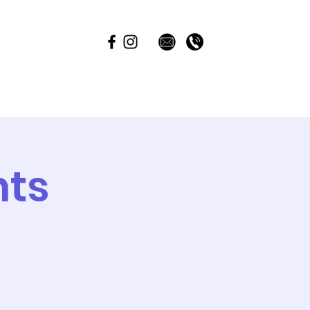
Développement durable
nts