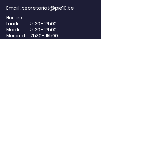
Email :
secretariat@pie10.be
Horaire :
Lundi : 7h30 - 17h00
Mardi : 7h30 - 17h00
Mercredi : 7h30 - 15h00
Jeudi : 7h30 - 17h00
Vendredi : 7h30 - 17h00
Excepté les jours de congé
scolaire
Termes et conditions
Politique de confidentialité
Mentions légales
Politique de cookies