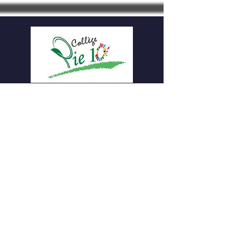
Collège Pie 10
Rue Lloyd Georges 15
6200 Châtelineau
Numéro d'entreprise :
0410507166
Tel : 071/38.38.48
Email :
secretariat@pie10.be