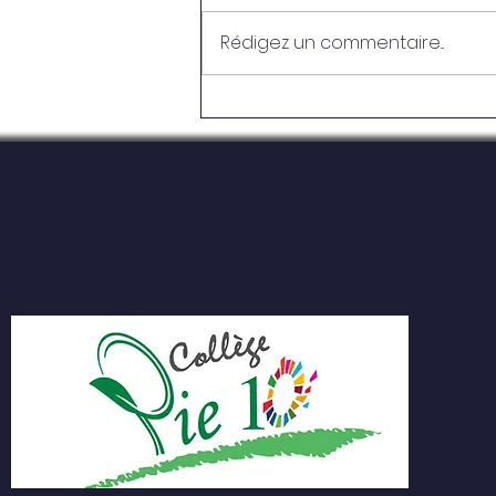
Rédigez un commentaire...
46e Festival d'Arts
d'expression