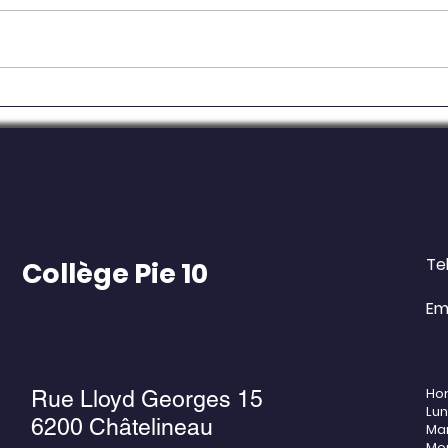
📢 Inscriptions en 1re année
📅 In
6e 2
🎓
des 
Tel
Collège Pie 10
Ema
Hor
Rue Lloyd Georges 15
Lu
6200 Châtelineau
Ma
Mer