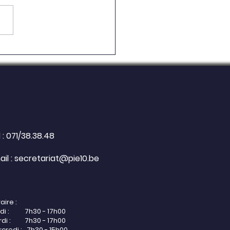
scriptions de la 2e à la
026-2027 : Ouverture
sessions
 : 071/38.38.48
il :
secretariat@pie10.be
aire :
ndi : 7h30 - 17h00
rdi : 7h30 - 17h00
credi : 7h30 - 15h00