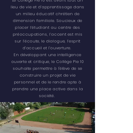
Le Collège Pie 10 est avant tout un
lieu de vie et d’apprentissage dans
un milieu éducatif chrétien de
dimension familiale. Soucieux de
placer l’étudiant au centre des
préoccupations, l’accent est mis
sur l’écoute, le dialogue, l’esprit
d’accueil et l’ouverture.
En développant une intelligence
ouverte et critique, le Collège Pie 10
souhaite permettre à l'élève de se
construire un projet de vie
personnel et de le rendre apte à
prendre une place active dans la
société.